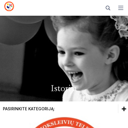
NUOSTATAI IR KITI DOKUMENTAI
KOMISIJA 2026
NAUJIENOS
2024 M. DAINŲ DAINELĖ
GALERIJA
2022 M. DAINŲ DAINELĖ
MEDIATEKA
Istorija
2020 M. DAINŲ DAINELĖ
2018 M. DAINŲ DAINELĖ
PASIRINKITE KATEGORIJĄ:
2016 M. DAINŲ DAINELĖ
2014 M. DAINŲ DAINELĖ
2024 m. Dainų dainelė