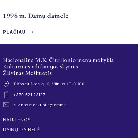
1998 m. Dainų dainelė
PLAČIAU
Nacionalinė M.K. Čiurlionio menų mokykla
Kultūrinės edukacijos skyrius
Žilvinas Meškuotis
T.Kosciuškos g. 11, Vilnius LT-01100
+370 521 23127
zilvinas.meskuotis@cmm.lt
NAUJIENOS
DAINŲ DAINELĖ